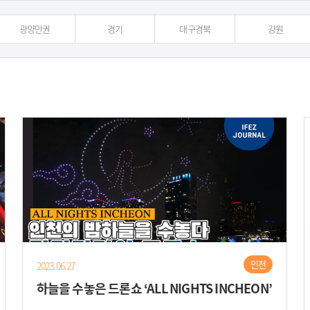
광양만권
경기
대구경북
강원
인천
2023.06.27
하늘을 수놓은 드론쇼 ‘ALL NIGHTS INCHEON’