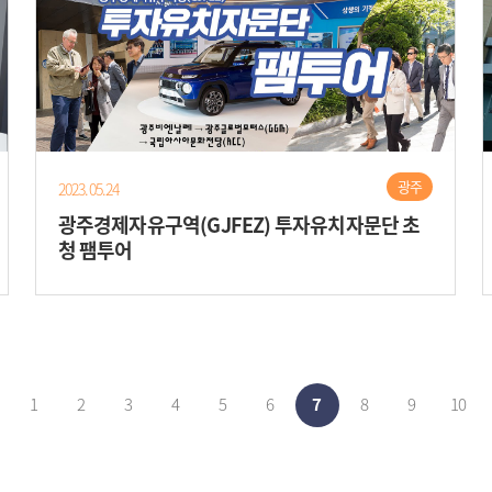
광주
2023.05.24
광주경제자유구역(GJFEZ) 투자유치자문단 초
청 팸투어
1
2
3
4
5
6
7
8
9
10