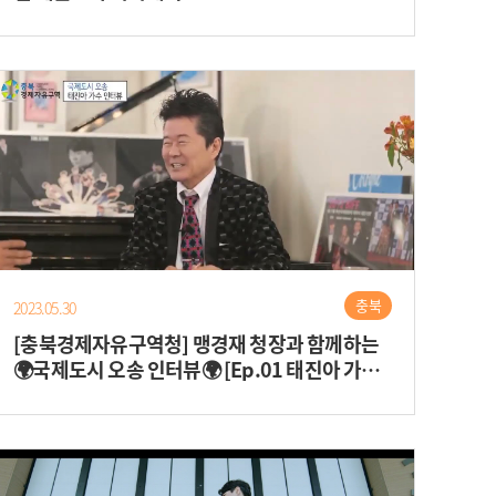
충북
2023.05.30
[충북경제자유구역청] 맹경재 청장과 함께하는
🌍국제도시 오송 인터뷰🌍 [Ep.01 태진아 가수
님]