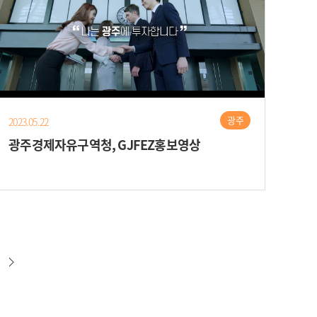
광주
2023.05.22
광주경제자유구역청, GJFEZ홍보영상