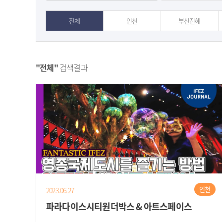
전체
인천
부산진해
"전체"
검색결과
인천
2023.06.27
파라다이스시티원더박스 & 아트스페이스