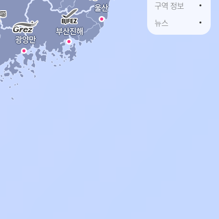
구역 정보
울산
뉴스
부산진해
광양만