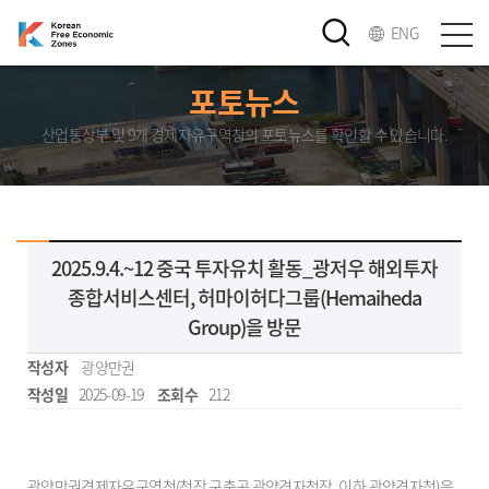
ENG
포토뉴스
산업통상부 및 9개 경제자유구역청의 포토뉴스를 확인할 수 있습니다.
2025.9.4.~12 중국 투자유치 활동_광저우 해외투자
종합서비스센터, 허마이허다그룹(Hemaiheda
Group)을 방문
작성자
광양만권
작성일
2025-09-19
조회수
212
광양만권경제자유구역청(청장 구충곤 광양경자청장, 이하 광양경자청)은