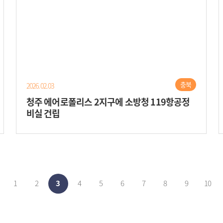
충북
2026.02.03
청주 에어로폴리스 2지구에 소방청 119항공정
비실 건립
1
2
3
4
5
6
7
8
9
10