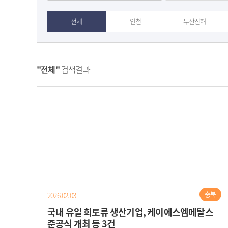
전체
인천
부산진해
"전체"
검색결과
충북
2026.02.03
국내 유일 희토류 생산기업, 케이에스엠메탈스
준공식 개최 등 3건