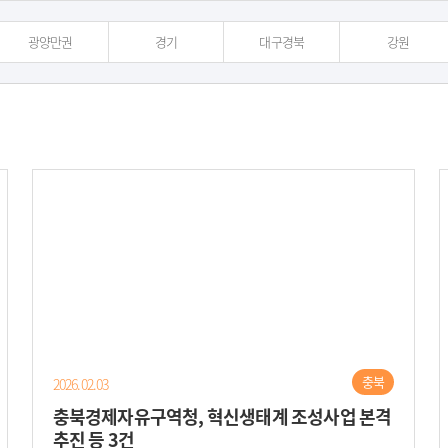
광양만권
경기
대구경북
강원
충북
2026.02.03
충북경제자유구역청, 혁신생태계 조성사업 본격
추진 등 3건