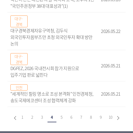
"국민주권정부 38대 대표성과"(1)
대구·
경북
대구경북경제자유구역청, 김두식
2026.05.22
외국인투자옴부즈만 초청 외국인투자 확대 방안
논의
대구·
경북
2026.05.21
DGFEZ, 2026 국내전시회 참가 지원으로
입주기업 판로 넓힌다
인천
"세계적인 힐링 명소로 조성 본격화" 인천경제청,
2026.05.21
송도국제에코센터 조성 협력체계 강화
1
2
3
4
5
6
7
8
9
10