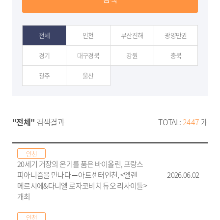
전체
인천
부산진해
광양만권
경기
대구경북
강원
충북
광주
울산
"전체"
검색결과
TOTAL:
2447
개
인천
20세기 거장의 온기를 품은 바이올린, 프랑스
피아니즘을 만나다 ─ 아트센터인천, <엘렌
2026.06.02
메르시에&다니엘 로자코비치 듀오 리사이틀>
개최
인천