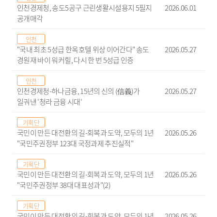
인천경제청, 송도5공구 근린생활시설용지 5필지
2026.06.01
공개매각
인천
"국내 최초 5성급 한옥호텔 위상 이어간다" 송도
2026.05.27
경원재 바이 워커힐, 다시 한 번 5성급 인증
인천
인천경제청-하나금융, 15년의 신의 (信義)가
2026.05.27
일궈낸 '청라 금융 시대'
기획단
국민이 만든 대전환의 길-회복과 도약, 모두의 1년
2026.05.26
"국민주권정부 123대 국정과제 추진실적"
기획단
국민이 만든 대전환의 길-회복과 도약, 모두의 1년
2026.05.26
"국민주권정부 38대 대표성과"(2)
기획단
국민이 만든 대전환의 길-회복과 도약, 모두의 1년
2026.05.26