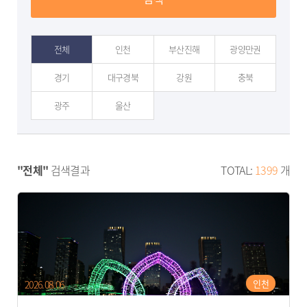
전체
인천
부산진해
광양만권
경기
대구경북
강원
충북
광주
울산
"전체"
검색결과
TOTAL:
1399
개
인천
2026.08.06