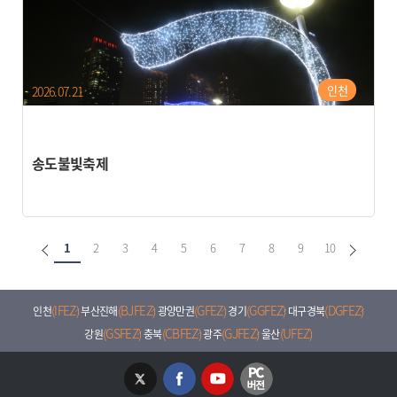
인천
2026.07.21
송도불빛축제
1
2
3
4
5
6
7
8
9
10
(IFEZ)
(BJFEZ)
(GFEZ)
(GGFEZ)
(DGFEZ)
인천
부산진해
광양만권
경기
대구경북
(GSFEZ)
(CBFEZ)
(GJFEZ)
(UFEZ)
강원
충북
광주
울산