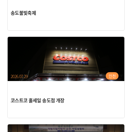
송도불빛축제
인천
2026.07.29
코스트코 훌세일 송도점 개장