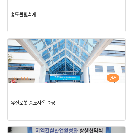
송도불빛축제
인천
2026.08.04
유진로봇 송도사옥 준공